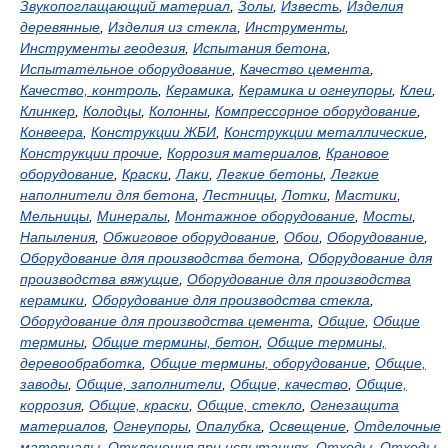
Звукопоглащающий материал
,
Золы
,
Известь
,
Изделия
деревянные
,
Изделия из стекла
,
Инструменты
,
Инструменты геодезия
,
Испытания бетона
,
Испытательное оборудование
,
Качество цемента
,
Качество, контроль
,
Керамика
,
Керамика и огнеупоры
,
Клеи
,
Клинкер
,
Колодцы
,
Колонны
,
Компрессорное оборудование
,
Конвеера
,
Конструкции ЖБИ
,
Конструкции металлические
,
Конструкции прочие
,
Коррозия материалов
,
Крановое
оборудование
,
Краски
,
Лаки
,
Легкие бетоны
,
Легкие
наполнители для бетона
,
Лестницы
,
Лотки
,
Мастики
,
Мельницы
,
Минералы
,
Монтажное оборудование
,
Мосты
,
Напыления
,
Обжиговое оборудование
,
Обои
,
Оборудование
,
Оборудование для производства бетона
,
Оборудование для
производства вяжущие
,
Оборудование для производства
керамики
,
Оборудование для производства стекла
,
Оборудование для производства цемента
,
Общие
,
Общие
термины
,
Общие термины, бетон
,
Общие термины,
деревообработка
,
Общие термины, оборудование
,
Общие,
заводы
,
Общие, заполнители
,
Общие, качество
,
Общие,
коррозия
,
Общие, краски
,
Общие, стекло
,
Огнезащита
материалов
,
Огнеупоры
,
Опалубка
,
Освещение
,
Отделочные
материалы
,
Отклонения при испытаниях
,
Отходы
,
Отходы