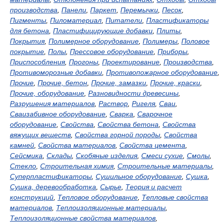
производства
,
Панели
,
Паркет
,
Перемычки
,
Песок
,
Пигменты
,
Пиломатериал
,
Питатели
,
Пластификаторы
для бетона
,
Пластифицирующие добавки
,
Плиты
,
Покрытия
,
Полимерное оборудование
,
Полимеры
,
Половое
покрытие
,
Полы
,
Прессовое оборудование
,
Приборы
,
Приспособления
,
Прогоны
,
Проектирование
,
Производства
,
Противоморозные добавки
,
Противопожарное оборудование
,
Прочие
,
Прочие, бетон
,
Прочие, замазки
,
Прочие, краски
,
Прочие, оборудование
,
Разновидности древесины
,
Разрушения материалов
,
Раствор
,
Ригеля
,
Сваи
,
Сваизабивное оборудование
,
Сварка
,
Сварочное
оборудование
,
Свойства
,
Свойства бетона
,
Свойства
вяжущих веществ
,
Свойства горной породы
,
Свойства
камней
,
Свойства материалов
,
Свойства цемента
,
Сейсмика
,
Склады
,
Скобяные изделия
,
Смеси сухие
,
Смолы
,
Стекло
,
Строительная химия
,
Строительные материалы
,
Суперпластификаторы
,
Сушильное оборудование
,
Сушка
,
Сушка, деревообработка
,
Сырье
,
Теория и расчет
конструкций
,
Тепловое оборудование
,
Тепловые свойства
материалов
,
Теплоизоляционные материалы
,
Теплоизоляционные свойства материалов
,