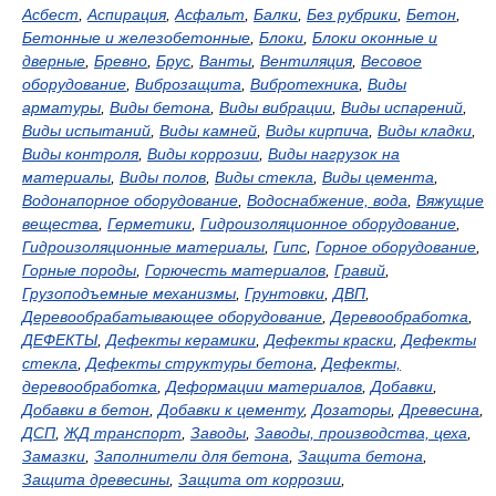
Асбест
,
Аспирация
,
Асфальт
,
Балки
,
Без рубрики
,
Бетон
,
Бетонные и железобетонные
,
Блоки
,
Блоки оконные и
дверные
,
Бревно
,
Брус
,
Ванты
,
Вентиляция
,
Весовое
оборудование
,
Виброзащита
,
Вибротехника
,
Виды
арматуры
,
Виды бетона
,
Виды вибрации
,
Виды испарений
,
Виды испытаний
,
Виды камней
,
Виды кирпича
,
Виды кладки
,
Виды контроля
,
Виды коррозии
,
Виды нагрузок на
материалы
,
Виды полов
,
Виды стекла
,
Виды цемента
,
Водонапорное оборудование
,
Водоснабжение, вода
,
Вяжущие
вещества
,
Герметики
,
Гидроизоляционное оборудование
,
Гидроизоляционные материалы
,
Гипс
,
Горное оборудование
,
Горные породы
,
Горючесть материалов
,
Гравий
,
Грузоподъемные механизмы
,
Грунтовки
,
ДВП
,
Деревообрабатывающее оборудование
,
Деревообработка
,
ДЕФЕКТЫ
,
Дефекты керамики
,
Дефекты краски
,
Дефекты
стекла
,
Дефекты структуры бетона
,
Дефекты,
деревообработка
,
Деформации материалов
,
Добавки
,
Добавки в бетон
,
Добавки к цементу
,
Дозаторы
,
Древесина
,
ДСП
,
ЖД транспорт
,
Заводы
,
Заводы, производства, цеха
,
Замазки
,
Заполнители для бетона
,
Защита бетона
,
Защита древесины
,
Защита от коррозии
,