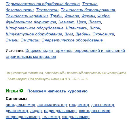
Термовлажносная обработка бетона
,
Техника
безопасности
,
Технологии
,
Технологии бетонирования
,
Технологии керамики
,
Трубы
,
Фанера
,
Фермы
,
Фибра
,
Фундаменты
,
Фурнитура
,
Цемент
,
Цеха
,
Шлаки
,
Шлифовальное оборудование
,
Шпаклевки
,
Шпон
,
Штукатурное оборудование
,
Шум
,
Щебень
,
Экономика
,
Эмали
,
Эмульсии
,
Энергетическое оборудование
Источник:
Энциклопедия терминов, определений и пояснений
строительных материалов
Энциклопедия терминов, определений и пояснений строительных материалов.
- Калининград
.
Под редакцией Ложкина В.П.
.
2015-2016
.
Игры ⚽
Поможем написать курсовую
Синонимы
:
автодальномер
,
астигматизатор
,
геодиметр
,
дальнометр
,
диастиметр
,
лидар
,
радиодальномер
,
светодальномер
,
стереодальномер
,
телеметр
,
эходальномер