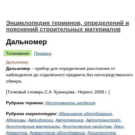
Энциклопедия терминов, определений и
пояснений строительных материалов
Дальномер
Толкование
Перевод
Дальномер
Дальномер
– прибор для определения расстояния от
наблюдателя до отдалённого предмета без непосредственного
обмера.
[Толковый словарь С.А. Кузнецова,: Норинт, 2008 г. ]
Рубрика термина:
Инструменты геодезия
Рубрики энциклопедии:
Абразивное оборудование
,
Абразивы
,
Автодороги
,
Автотехника
,
Автотранспорт
,
Акустические материалы
,
Акустические свойства
,
Арки
,
Арматура
,
Арматурное оборудование
,
Архитектура
,