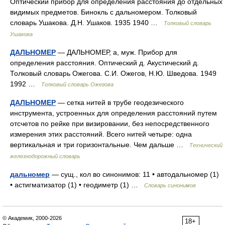
Оптический прибор для определения расстояния до отдельных
видимых предметов. Бинокль с дальномером. Толковый
словарь Ушакова. Д.Н. Ушаков. 1935 1940 …
Толковый словарь
Ушакова
ДАЛЬНОМЕР
— ДАЛЬНОМЕР, а, муж. Прибор для
определения расстояния. Оптический д. Акустический д.
Толковый словарь Ожегова. С.И. Ожегов, Н.Ю. Шведова. 1949
1992 …
Толковый словарь Ожегова
ДАЛЬНОМЕР
— сетка нитей в трубе геодезического
инструмента, устроенных для определения расстояний путем
отсчетов по рейке при визировании, без непосредственного
измерения этих расстояний. Всего нитей четыре: одна
вертикальная и три горизонтальные. Чем дальше …
Технический
железнодорожный словарь
дальномер
— сущ., кол во синонимов: 11 • автодальномер (1)
• астигматизатор (1) • геодиметр (1) …
Словарь синонимов
© Академик, 2000-2026
18+